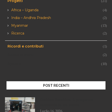
(21)
Progetti
(4)
Africa – Uganda
(2)
India – Andhra Pradesh
(13)
Myanmar
(2)
Ricerca
(1)
Ricordi e contributi
Società ed eventi
(2)
Speciale
(10)
POST RECENTI
Golden Beehive, il progetto
raccontato da vicino
Luglio 16, 2026