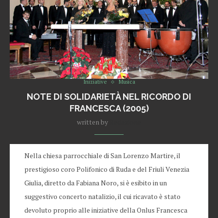
Iniziative
Musica
NOTE DI SOLIDARIETÀ NEL RICORDO DI
FRANCESCA (2005)
written by
Redazione
Nella chiesa parrocchiale di San Lorenzo Martire, il
prestigioso coro Polifonico di Ruda e del Friuli Venezia
Giulia, diretto da Fabiana Noro, si è esibito in un
suggestivo concerto natalizio, il cui ricavato è stato
devoluto proprio alle iniziative della Onlus Francesca