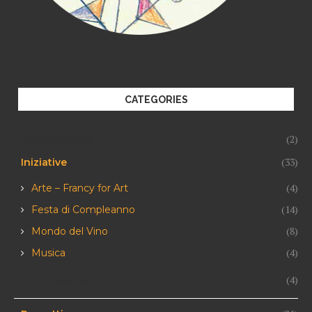
CATEGORIES
Francy&Friends
(2)
(33)
Iniziative
(4)
Arte – Francy for Art
(14)
Festa di Compleanno
(8)
Mondo del Vino
(4)
Musica
Non categorizzato
(4)