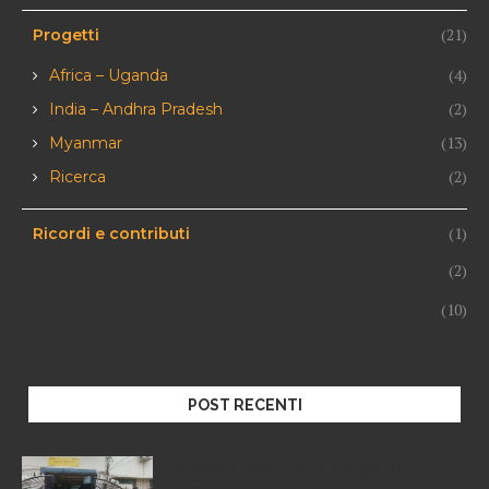
(21)
Progetti
(4)
Africa – Uganda
(2)
India – Andhra Pradesh
(13)
Myanmar
(2)
Ricerca
(1)
Ricordi e contributi
Società ed eventi
(2)
Speciale
(10)
POST RECENTI
Golden Beehive, il progetto