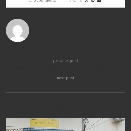
0 comments
1
REDAZIONE
previous post
OSCAR GREEN 2018: “A MIA SORELLA FRANCESCA”
next post
L’ASILO DI HO NAR
YOU MAY ALSO LIKE