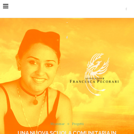
Home
Progetti
Myanmar
Una nuova scuola
comunitaria in Myanmar
Myanmar
Progetti
UNA NUOVA SCUOLA COMUNITARIA IN