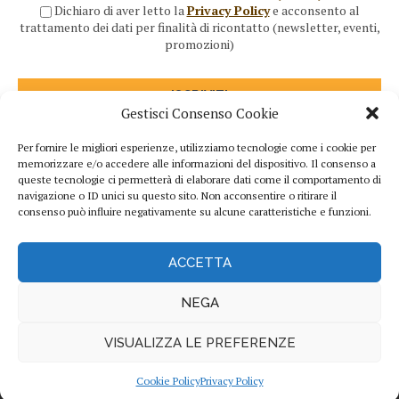
Dichiaro di aver letto la
Privacy Policy
e acconsento al
trattamento dei dati per finalità di ricontatto (newsletter, eventi,
promozioni)
Gestisci Consenso Cookie
Per fornire le migliori esperienze, utilizziamo tecnologie come i cookie per
memorizzare e/o accedere alle informazioni del dispositivo. Il consenso a
queste tecnologie ci permetterà di elaborare dati come il comportamento di
navigazione o ID unici su questo sito. Non acconsentire o ritirare il
consenso può influire negativamente su alcune caratteristiche e funzioni.
ACCETTA
NEGA
©2023 Francesca Pecorari O.D.V. • CF: 91025690313 • email: info@francy.org •
Tel: 0481.80105 Privacy e Cookie Policy
VISUALIZZA LE PREFERENZE
BACK TO TOP
Cookie Policy
Privacy Policy