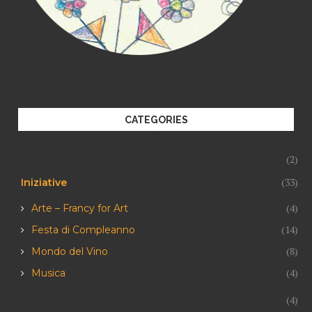
CATEGORIES
Francy&Friends
(2)
(33)
Iniziative
(4)
Arte – Francy for Art
(14)
Festa di Compleanno
(8)
Mondo del Vino
(4)
Musica
Non categorizzato
(4)