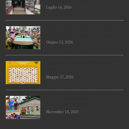
raccontato da vicino
Luglio 16, 2026
Ultimi aggiornamenti dal Golden
Beehive Early Education Center
Giugno 12, 2026
UNA BELLA SORPRESA DI FINE
ANNO
Maggio 27, 2026
FATTO IN PARADISO…PER UN
NATALE PIU’ BUONO
Novembre 18, 2025