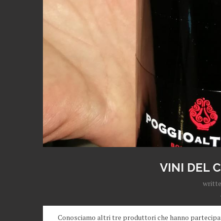
VINI DEL
writt
Conosciamo altri tre produttori che hanno partecipa