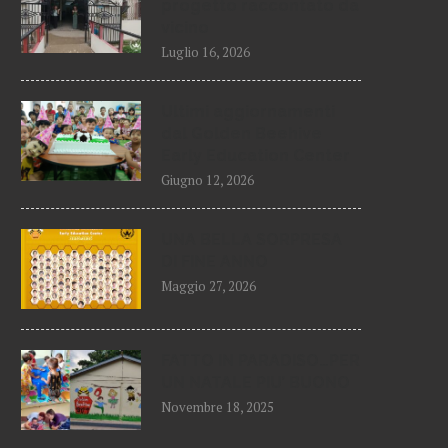
progetto raccontato da
vicino
Luglio 16, 2026
Ultimi aggiornamenti
dal Golden Beehive
Early Education Center
Giugno 12, 2026
UNA BELLA SORPRESA
DI FINE ANNO
Maggio 27, 2026
FATTO IN PARADISO…PER
UN NATALE PIU’ BUONO
Novembre 18, 2025