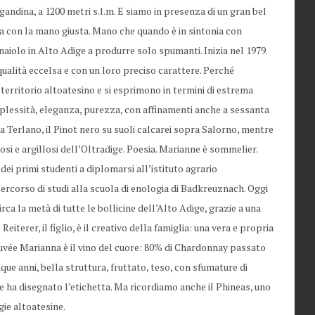
gandina, a 1200 metri s.l.m. E siamo in presenza di un gran bel
a con la mano giusta. Mano che quando è in sintonia con
gnaiolo in Alto Adige a produrre solo spumanti. Inizia nel 1979.
 qualità eccelsa e con un loro preciso carattere. Perché
territorio altoatesino e si esprimono in termini di estrema
omplessità, eleganza, purezza, con affinamenti anche a sessanta
 a Terlano, il Pinot nero su suoli calcarei sopra Salorno, mentre
losi e argillosi dell’Oltradige. Poesia. Marianne è sommelier.
dei primi studenti a diplomarsi all’istituto agrario
ercorso di studi alla scuola di enologia di Badkreuznach. Oggi
ca la metà di tutte le bollicine dell’Alto Adige, grazie a una
iterer, il figlio, è il creativo della famiglia: una vera e propria
 Cuvée Marianna è il vino del cuore: 80% di Chardonnay passato
inque anni, bella struttura, fruttato, teso, con sfumature di
 ha disegnato l’etichetta. Ma ricordiamo anche il Phineas, uno
gie altoatesine.