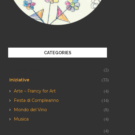
CATEGORIES
Francy&Friends
(2)
(33)
Iniziative
(4)
Arte – Francy for Art
(14)
Festa di Compleanno
(8)
Mondo del Vino
(4)
Musica
Non categorizzato
(4)