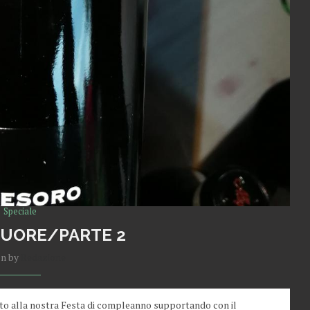
Speciale
 CUORE/PARTE 2
en by
Redazione
to alla nostra Festa di compleanno supportando con il