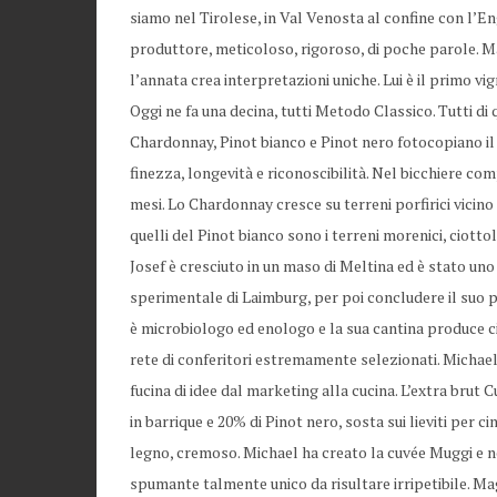
siamo nel Tirolese, in Val Venosta al confine con l’En
produttore, meticoloso, rigoroso, di poche parole. M
l’annata crea interpretazioni uniche. Lui è il primo vi
Oggi ne fa una decina, tutti Metodo Classico. Tutti di
Chardonnay, Pinot bianco e Pinot nero fotocopiano il 
finezza, longevità e riconoscibilità. Nel bicchiere c
mesi. Lo Chardonnay cresce su terreni porfirici vicino
quelli del Pinot bianco sono i terreni morenici, ciotto
Josef è cresciuto in un maso di Meltina ed è stato uno 
sperimentale di Laimburg, per poi concludere il suo p
è microbiologo ed enologo e la sua cantina produce cir
rete di conferitori estremamente selezionati. Michael Re
fucina di idee dal marketing alla cucina. L’extra brut
in barrique e 20% di Pinot nero, sosta sui lieviti per c
legno, cremoso. Michael ha creato la cuvée Muggi e ne
spumante talmente unico da risultare irripetibile. Ma