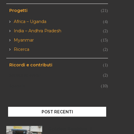
(21)
Progetti
(4)
Africa – Uganda
(2)
India – Andhra Pradesh
(13)
Myanmar
(2)
Ricerca
(1)
Ricordi e contributi
Società ed eventi
(2)
Speciale
(10)
POST RECENTI
Golden Beehive, il