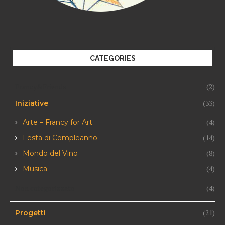
CATEGORIES
Francy&Friends
(2)
(33)
Iniziative
(4)
Arte – Francy for Art
(14)
Festa di Compleanno
(8)
Mondo del Vino
(4)
Musica
Non categorizzato
(4)
(21)
Progetti