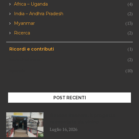
(4)
Africa – Uganda
(2)
India – Andhra Pradesh
(13)
Myanmar
(2)
Ricerca
(1)
Ricordi e contributi
Società ed eventi
(2)
Speciale
(10)
POST RECENTI
Golden Beehive, il progetto
raccontato da vicino
Luglio 16, 2026