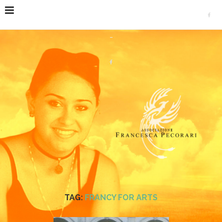
Home
Tags
Posts tagged with "Francy for Arts"
TAG:
FRANCY FOR ARTS