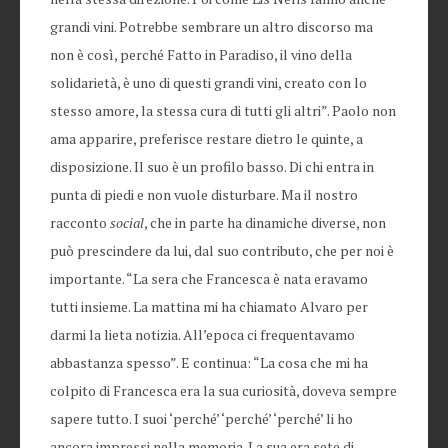
grandi vini. Potrebbe sembrare un altro discorso ma
non è così, perché Fatto in Paradiso, il vino della
solidarietà, è uno di questi grandi vini, creato con lo
stesso amore, la stessa cura di tutti gli altri”. Paolo non
ama apparire, preferisce restare dietro le quinte, a
disposizione. Il suo è un profilo basso. Di chi entra in
punta di piedi e non vuole disturbare. Ma il nostro
racconto
social
, che in parte ha dinamiche diverse, non
può prescindere da lui, dal suo contributo, che per noi è
importante. “La sera che Francesca è nata eravamo
tutti insieme. La mattina mi ha chiamato Alvaro per
darmi la lieta notizia. All’epoca ci frequentavamo
abbastanza spesso”. E continua: “La cosa che mi ha
colpito di Francesca era la sua curiosità, doveva sempre
sapere tutto. I suoi ‘perché’ ‘perché’ ‘perché’ li ho
ancora impressi nella memoria. La sua era sete di