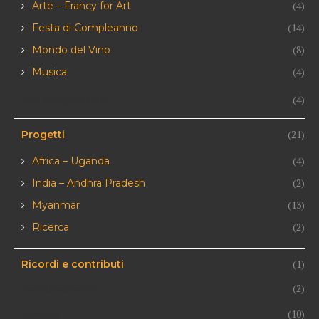
(4)
Arte – Francy for Art
(14)
Festa di Compleanno
(8)
Mondo del Vino
(4)
Musica
Non categorizzato
(4)
(21)
Progetti
(4)
Africa – Uganda
(2)
India – Andhra Pradesh
(13)
Myanmar
(2)
Ricerca
(1)
Ricordi e contributi
Società ed eventi
(2)
Speciale
(10)