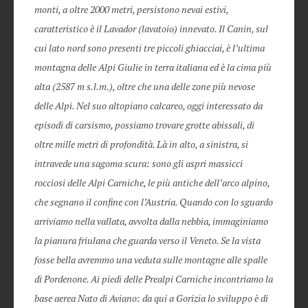
monti, a oltre 2000 metri, persistono nevai estivi,
caratteristico è il Lavador (lavatoio) innevato. Il Canin, sul
cui lato nord sono presenti tre piccoli ghiacciai, è l’ultima
montagna delle Alpi Giulie in terra italiana ed è la cima più
alta (2587 m s.l.m.), oltre che una delle zone più nevose
delle Alpi. Nel suo altopiano calcareo, oggi interessato da
episodi di carsismo, possiamo trovare grotte abissali, di
oltre mille metri di profondità. Là in alto, a sinistra, si
intravede una sagoma scura: sono gli aspri massicci
rocciosi delle Alpi Carniche, le più antiche dell’arco alpino,
che segnano il confine con l’Austria. Quando con lo sguardo
arriviamo nella vallata, avvolta dalla nebbia, immaginiamo
la pianura friulana che guarda verso il Veneto. Se la vista
fosse bella avremmo una veduta sulle montagne alle spalle
di Pordenone. Ai piedi delle Prealpi Carniche incontriamo la
base aerea Nato di Aviano: da qui a Gorizia lo sviluppo è di