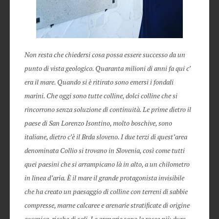
Non resta che chiedersi cosa possa essere successo da un
punto di vista geologico. Quaranta milioni di anni fa qui c’
era il mare. Quando si è ritirato sono emersi i fondali
marini. Che oggi sono tutte colline, dolci colline che si
rincorrono senza soluzione di continuità. Le prime dietro il
paese di San Lorenzo Isontino, molto boschive, sono
italiane, dietro c’è il Brda sloveno. I due terzi di quest’area
denominata Collio si trovano in Slovenia, così come tutti
quei paesini che si arrampicano là in alto, a un chilometro
in linea d’aria. È il mare il grande protagonista invisibile
che ha creato un paesaggio di colline con terreni di sabbie
compresse, marne calcaree e arenarie stratificate di origine
eocenica, ricche di sali. Le arenarie sono le rocce più dure