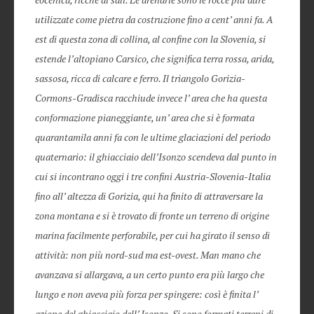
utilizzate come pietra da costruzione fino a cent’ anni fa. A
est di questa zona di collina, al confine con la Slovenia, si
estende l’altopiano Carsico, che significa terra rossa, arida,
sassosa, ricca di calcare e ferro. Il triangolo Gorizia-
Cormons-Gradisca racchiude invece l’ area che ha questa
conformazione pianeggiante, un’ area che si è formata
quarantamila anni fa con le ultime glaciazioni del periodo
quaternario: il ghiacciaio dell’Isonzo scendeva dal punto in
cui si incontrano oggi i tre confini Austria-Slovenia-Italia
fino all’ altezza di Gorizia, qui ha finito di attraversare la
zona montana e si è trovato di fronte un terreno di origine
marina facilmente perforabile, per cui ha girato il senso di
attività: non più nord-sud ma est-ovest. Man mano che
avanzava si allargava, a un certo punto era più largo che
lungo e non aveva più forza per spingere: così è finita l’
azione del ghiacciaio dell’ Isonzo. Si sono formati terreni di