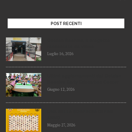
POST RECENTI
Golden Beehive, il progetto
raccontato da vicino
Luglio 16, 2026
Ultimi aggiornamenti dal Golden
Beehive Early Education Center
Giugno 12, 2026
UNA BELLA SORPRESA DI FINE
ANNO
Maggio 27, 2026