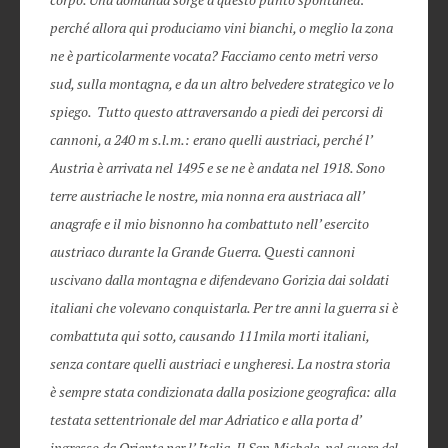
perché allora qui produciamo vini bianchi, o meglio la zona
ne è particolarmente vocata? Facciamo cento metri verso
sud, sulla montagna, e da un altro belvedere strategico ve lo
spiego. Tutto questo attraversando a piedi dei percorsi di
cannoni, a 240 m s.l.m.: erano quelli austriaci, perché l’
Austria è arrivata nel 1495 e se ne è andata nel 1918. Sono
terre austriache le nostre, mia nonna era austriaca all’
anagrafe e il mio bisnonno ha combattuto nell’ esercito
austriaco durante la Grande Guerra. Questi cannoni
uscivano dalla montagna e difendevano Gorizia dai soldati
italiani che volevano conquistarla. Per tre anni la guerra si è
combattuta qui sotto, causando 111mila morti italiani,
senza contare quelli austriaci e ungheresi. La nostra storia
è sempre stata condizionata dalla posizione geografica: alla
testata settentrionale del mar Adriatico e alla porta d’
ingresso da Oriente per l’ Italia. Il San Michele, nel cuore del