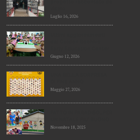
progetto raccontato da
vicino
Luglio 16, 2026
Ultimi aggiornamenti
dal Golden Beehive
Early Education Center
Giugno 12, 2026
UNA BELLA SORPRESA
DI FINE ANNO
Maggio 27, 2026
FATTO IN PARADISO…PER
UN NATALE PIU’ BUONO
Novembre 18, 2025