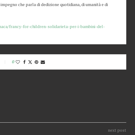
impegno che parla di dedizione quotidiana, di umanità e di
onaca/francy-for-children-solidarieta-per-i-bambini-del-
0
next post