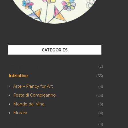
CATEGORIES
Francy&Friends
(2)
(33)
Iniziative
(4)
Arte – Francy for Art
(14)
Festa di Compleanno
(8)
Mondo del Vino
(4)
Musica
Non categorizzato
(4)