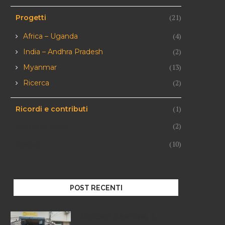
(21)
Progetti
(4)
Africa – Uganda
(2)
India – Andhra Pradesh
(13)
Myanmar
(2)
Ricerca
(1)
Ricordi e contributi
Società ed eventi
(2)
Speciale
(10)
POST RECENTI
Golden Beehive, il