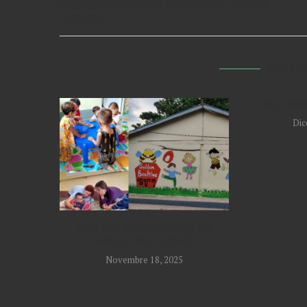
FRANCY FOR CHILDREN: IMPEGNO – CUORE –
PASSIONE
YOU M
AIUTIAM
Dic
FATTO IN PARADISO…PER UN
NATALE PIU’ BUONO
Novembre 18, 2025