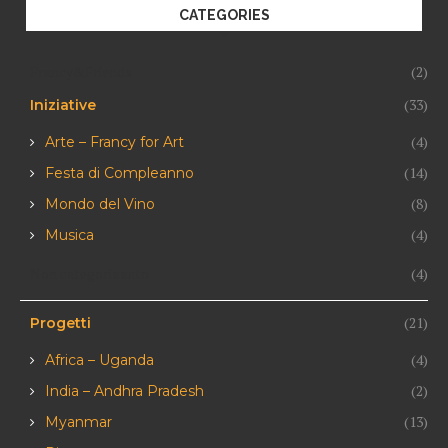
CATEGORIES
Francy&Friends
(2)
(33)
Iniziative
(4)
Arte – Francy for Art
(14)
Festa di Compleanno
(8)
Mondo del Vino
(4)
Musica
Non categorizzato
(4)
(21)
Progetti
(4)
Africa – Uganda
(2)
India – Andhra Pradesh
(13)
Myanmar