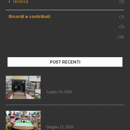
(2)
Ricerca
(1)
Ricordi e contributi
Società ed eventi
(2)
Speciale
(10)
POST RECENTI
Golden Beehive, il progetto
raccontato da vicino
Luglio 16, 2026
Ultimi aggiornamenti dal Golden
Beehive Early Education Center
Giugno 12, 2026