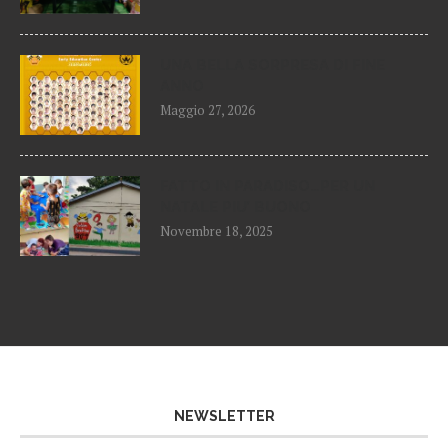
UNA BELLA SORPRESA DI FINE
ANNO
Maggio 27, 2026
FATTO IN PARADISO…PER UN
NATALE PIU’ BUONO
Novembre 18, 2025
NEWSLETTER