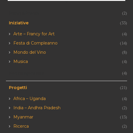
Francy&Friends
(2)
(33)
Iniziative
(4)
Arte – Francy for Art
(14)
Festa di Compleanno
(8)
Mondo del Vino
(4)
Musica
Non categorizzato
(4)
(21)
Progetti
(4)
Africa – Uganda
(2)
India – Andhra Pradesh
(13)
Myanmar
(2)
Ricerca