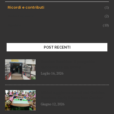
(1)
Ricordi e contributi
Società ed eventi
(2)
Speciale
(10)
POST RECENTI
Golden Beehive, il progetto
raccontato da vicino
Luglio 16, 2026
Ultimi aggiornamenti dal Golden
Beehive Early Education Center
Giugno 12, 2026