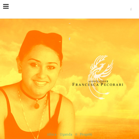
Home
Progetti
Africa - Uganda
Ampliamento della
Scuola della Pace nel campo profughi Nymnazi Settlement (2016-
2017)
Africa - Uganda
Progetti