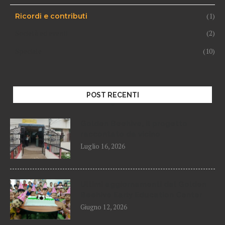
(1)
Ricordi e contributi
Società ed eventi
(2)
Speciale
(10)
POST RECENTI
Golden Beehive, il progetto
raccontato da vicino
Luglio 16, 2026
Ultimi aggiornamenti dal Golden
Beehive Early Education Center
Giugno 12, 2026